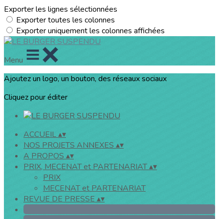
Exporter les lignes sélectionnées
Exporter toutes les colonnes
Exporter uniquement les colonnes affichées
Menu
Ajoutez un logo, un bouton, des réseaux sociaux
Cliquez pour éditer
ACCUEIL
▴
▾
NOS PROJETS ANNEXES
▴
▾
A PROPOS
▴
▾
PRIX, MECENAT et PARTENARIAT
▴
▾
PRIX
MECENAT et PARTENARIAT
REVUE DE PRESSE
▴
▾