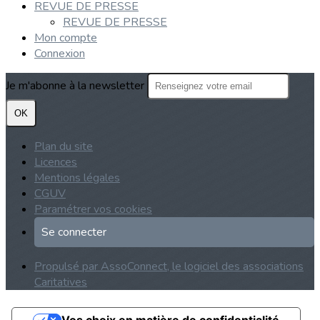
REVUE DE PRESSE
REVUE DE PRESSE
Mon compte
Connexion
Je m'abonne à la newsletter
OK
Plan du site
Licences
Mentions légales
CGUV
Paramétrer vos cookies
Se connecter
Propulsé par AssoConnect, le logiciel des associations
Caritatives
Vos choix en matière de confidentialité