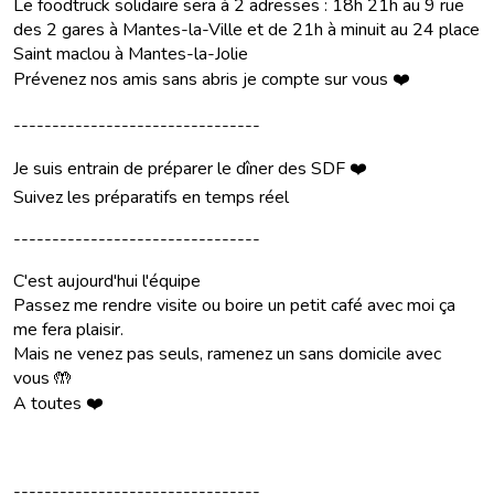
Le foodtruck solidaire sera à 2 adresses : 18h 21h au 9 rue
des 2 gares à Mantes-la-Ville et de 21h à minuit au 24 place
Saint maclou à Mantes-la-Jolie
Prévenez nos amis sans abris je compte sur vous ❤️
--------------------------------
Je suis entrain de préparer le dîner des SDF ❤️
Suivez les préparatifs en temps réel
--------------------------------
C'est aujourd'hui l'équipe
Passez me rendre visite ou boire un petit café avec moi ça
me fera plaisir.
Mais ne venez pas seuls, ramenez un sans domicile avec
vous 🤲
A toutes ❤️
--------------------------------