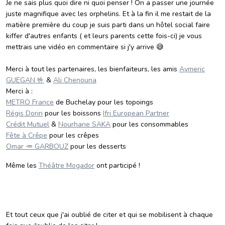
Je ne sais plus quoi dire ni quoi penser ! On a passer une journée
juste magnifique avec les orphelins. Et à la fin il me restait de la
matière première du coup je suis parti dans un hôtel social faire
kiffer d'autres enfants ( et leurs parents cette fois-ci) je vous
mettrais une vidéo en commentaire si j'y arrive 😅
Merci à tout les partenaires, les bienfaiteurs, les amis
Aymeric
GUEGAN 🤟
&
Ali Chenouna
Merci à :
METRO France
de Buchelay pour les topoings
Régis Dorin
pour les boissons
Ifri European Partner
Crédit Mutuel
&
Nourhane SAKA
pour les consommables
Fête à Crêpe
pour les crêpes
Omar 🥕 GARBOUZ
pour les desserts
Même les
Théâtre Mogador
ont participé !
Et tout ceux que j'ai oublié de citer et qui se mobilisent à chaque