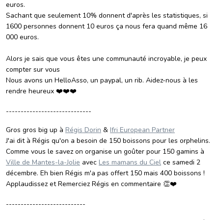
euros.
Sachant que seulement 10% donnent d'après les statistiques, si
1600 personnes donnent 10 euros ça nous fera quand même 16
000 euros.
Alors je sais que vous êtes une communauté incroyable, je peux
compter sur vous
Nous avons un HelloAsso, un paypal, un rib. Aidez-nous à les
rendre heureux ❤️❤️❤️
-----------------------------
Gros gros big up à
Régis Dorin
&
Ifri European Partner
J'ai dit à Régis qu'on a besoin de 150 boissons pour les orphelins.
Comme vous le savez on organise un goûter pour 150 gamins à
Ville de Mantes-la-Jolie
avec
Les mamans du Ciel
ce samedi 2
décembre. Eh bien Régis m'a pas offert 150 mais 400 boissons !
Applaudissez et Remerciez Régis en commentaire 👏❤️
---------------------------