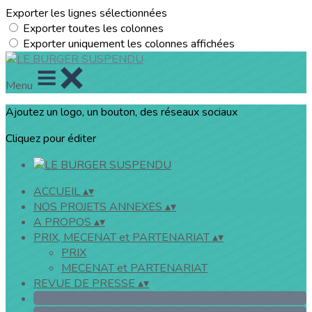
Exporter les lignes sélectionnées
Exporter toutes les colonnes
Exporter uniquement les colonnes affichées
Menu
Ajoutez un logo, un bouton, des réseaux sociaux
Cliquez pour éditer
ACCUEIL
▴
▾
NOS PROJETS ANNEXES
▴
▾
A PROPOS
▴
▾
PRIX, MECENAT et PARTENARIAT
▴
▾
PRIX
MECENAT et PARTENARIAT
REVUE DE PRESSE
▴
▾